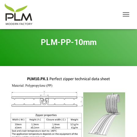
P
R
Z
E
PLM-PP-10mm
Ł
Ą
C
Z
N
A
W
I
G
A
C
J
Ę